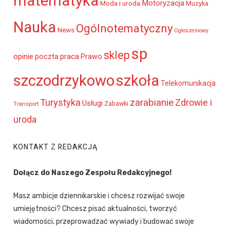
matematyka
Motoryzacja
Moda i uroda
Muzyka
Nauka
Ogólnotematyczny
News
Ogłoszeniowy
sp
sklep
opinie
poczta
praca
Prawo
szczodrzykowo
szkoła
Telekomunikacja
Turystyka
zarabianie
Zdrowie i
Usługi
Transport
Zabawki
uroda
KONTAKT Z REDAKCJĄ
Dołącz do Naszego Zespołu Redakcyjnego!
Masz ambicje dziennikarskie i chcesz rozwijać swoje
umiejętności? Chcesz pisać aktualności, tworzyć
wiadomości, przeprowadzać wywiady i budować swoje