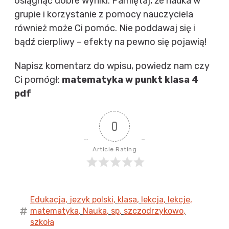
osiągnąć dobre wyniki. Pamiętaj, że nauka w
grupie i korzystanie z pomocy nauczyciela
również może Ci pomóc. Nie poddawaj się i
bądź cierpliwy – efekty na pewno się pojawią!
Napisz komentarz do wpisu, powiedz nam czy
Ci pomógł:
matematyka w punkt klasa 4
pdf
0
Article Rating
Edukacja
,
jezyk polski
,
klasa
,
lekcja
,
lekcje
,
matematyka
,
Nauka
,
sp
,
szczodrzykowo
,
szkoła