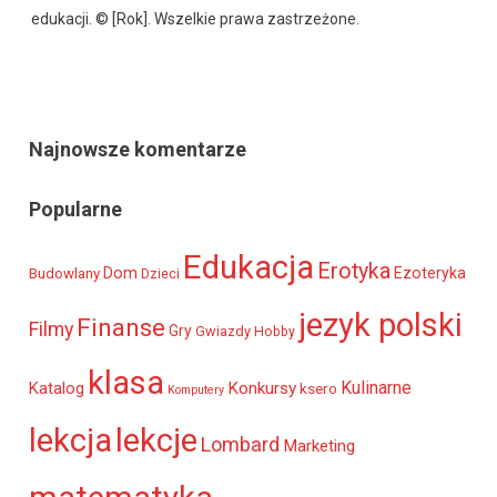
edukacji. © [Rok]. Wszelkie prawa zastrzeżone.
Najnowsze komentarze
Popularne
Edukacja
Erotyka
Dom
Ezoteryka
Budowlany
Dzieci
jezyk polski
Finanse
Filmy
Gry
Gwiazdy
Hobby
klasa
Kulinarne
Katalog
Konkursy
ksero
Komputery
lekcja
lekcje
Lombard
Marketing